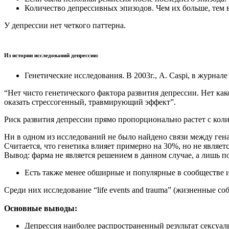
Количество депрессивных эпизодов. Чем их больше, тем 
У депрессии нет четкого паттерна.
Из истории исследований депрессии:
Генетические исследования. В 2003г., A. Caspi, в журнал
“Нет чисто генетического фактора развития депрессии. Нет как
оказать стрессогенный, травмирующий эффект”.
Риск развития депрессии прямо пропорционально растет с ко
Ни в одном из исследований не было найдено связи между ге
Считается, что генетика влияет примерно на 30%, но не являе
Вывод: фарма не является решением в данном случае, а лишь п
Есть также менее обширные и популярные в сообществе и
Среди них исследование “life events and trauma” (жизненные со
Основные выводы:
Депрессия наиболее распространенный результат сексуаль