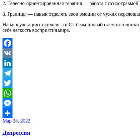
2. Телесно-ориентированная терапия — работа с психотравмой 
3. Границы — навык отделять свои эмоции от чужих пережива
На консультациях психолога в СПб мы проработаем источники
себе лёгкость восприятия мира.
Facebook
VK
LinkedIn
Telegram
Twitter
WhatsApp
Messenger
Мар 24, 2022
Отправить
Депрессия