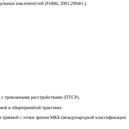
ных наклонностей (Fellitti, 2001;2004гг.).
о с тревожными расстройствами (ПТСР).
авмой в общепринятой трактовке.
тся травмой с точки зрения МКБ (международной классификации