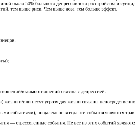
ной около 50% большого депрессивного расстройства и суицидаль
тий, тем выше риск. Чем выше доза, тем больше эффект.
знецов.
оты);
отношений/взаимоотношений связана с депрессией.
и) жизни и/или несут угрозу для жизни связаны непосредственн
нными событиями), но далеко не всегда эти события являются тр
бытия — стрессогенные события. Не все из этих событий являю