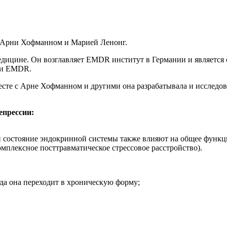
с Арни Хофманном и Марией Ленонг.
дицине. Он возглавляет EMDR институт в Германии и является
ции EMDR.
те с Арне Хофманном и другими она разрабатывала и исследо
епрессии:
 и состояние эндокринной системы также влияют на общее функц
плексное посттравматическое стрессовое расстройство).
гда она переходит в хроническую форму;