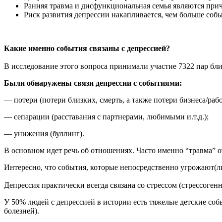
Ранняя травма и дисфункциональная семья являются причи
Риск развития депрессии накапливается, чем больше собы
Какие именно события связаны с депрессией?
В исследование этого вопроса принимали участие 7322 пар бли
Были обнаружены связи депрессии с событиями:
— потери (потери близких, смерть, а также потери бизнеса/раб
— сепарации (расставания с партнерами, любимыми и.т.д.);
— унижения (буллинг).
В основном идет речь об отношениях. Часто именно “травма” 
Интересно, что события, которые непосредственно угрожают(л
Депрессия практически всегда связана со стрессом (стрессоге
У 50% людей с депрессией в истории есть тяжелые детские со
болезней).