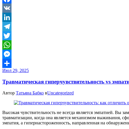
Facebook
VK
LinkedIn
Telegram
Twitter
WhatsApp
Messenger
Июл 29, 2025
Отправить
Травматическая гиперчувствительность vs эмпат
Автор
Татьяна Бабко
в
Uncategorized
Высокая чувствительность не всегда является эмпатией. Вы за
травматизации, когда она является механизмом выживания, сф
эмпатия, а гипернастороженность, направленная на обнаружен