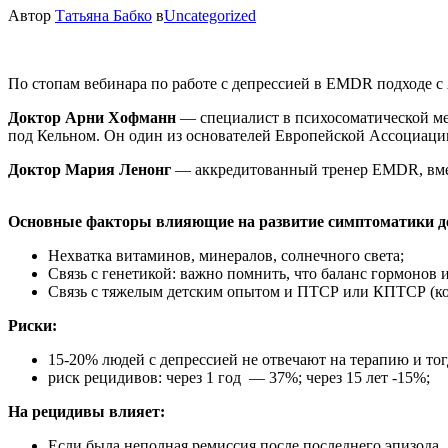
Автор
Татьяна Бабко
в
Uncategorized
По стопам вебинара по работе с депрессией в EMDR подходе 
Доктор Арни Хофманн
— специалист в психосоматической ме
под Кельном. Он один из основателей Европейской Ассоциа
Доктор Мария Ленонг
— аккредитованный тренер EMDR, вмес
Основные факторы влияющие на развитие симптоматики д
Нехватка витаминов, минералов, солнечного света;
Связь с генетикой: важно помнить, что баланс гормонов
Связь с тяжелым детским опытом и ПТСР или КПТСР (ком
Риски:
15-20% людей с депрессией не отвечают на терапию и то
риск рецидивов: через 1 год — 37%; через 15 лет -15%;
На рецидивы влияет:
Если была неполная ремиссия после последнего эпизода.