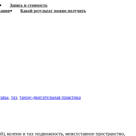
Запись и стоимость
вания
Какой результат можно получить
тавы
,
таз
,
танце-двигательная практика
й), колени и таз: подвижность, межсуставное пространство,