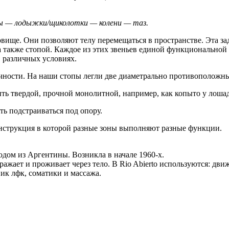
ы — лодыжки/щиколотки — колени — таз.
ище. Они позволяют телу перемещаться в пространстве. Эта за
а также стопой. Каждое из этих звеньев единой функциональной
 различных условиях.
чности. На наши стопы легли две диаметрально противоположны
ыть твердой, прочной монолитной, например, как копыто у лоша
ть подстраиваться под опору.
онструкция в которой разные зоны выполняют разные функции.
родом из Аргентины. Возникла в начале 1960-х.
жает и проживает через тело. В Rio Abierto используются: движ
ник лфк, соматики и массажа.