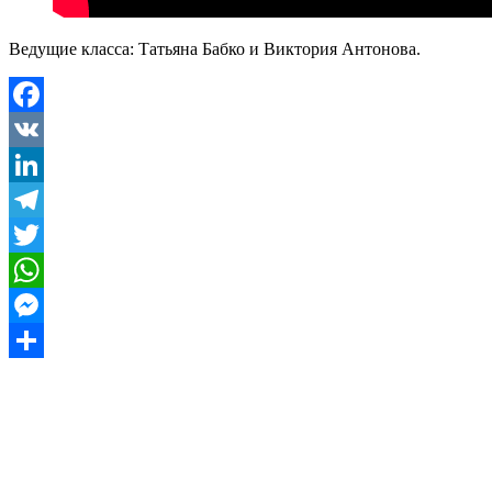
Ведущие класса: Татьяна Бабко и Виктория Антонова.
Facebook
VK
LinkedIn
Telegram
Twitter
WhatsApp
Messenger
Отправить