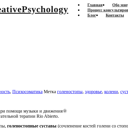
Главная
Обо мне
Процесс консультиро
Блог
Контакты
ность
,
Психосоматика
Метка
голеностопы
,
здоровье
,
колени
,
сус
 при помощи музыки и движения🌞
ательной терапии Rio Abierto.
опы,
голеностопные суставы
(сочленение костей голени со стопо